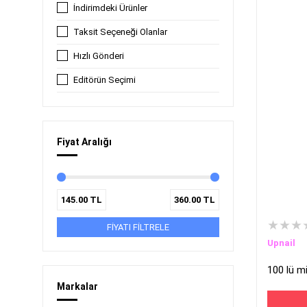
İndirimdeki Ürünler
Taksit Seçeneği Olanlar
Hızlı Gönderi
Editörün Seçimi
Fiyat Aralığı
145.00
TL
360.00
TL
★★★
FİYATI FİLTRELE
Upnail
100 lü m
Markalar