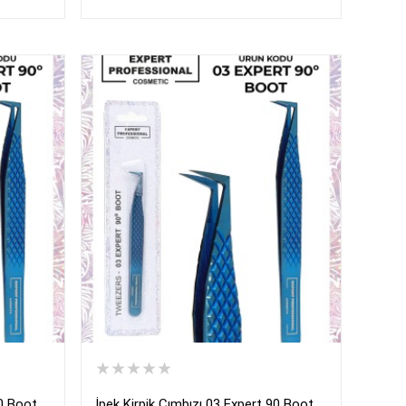
★★★★★
90 Boot
İpek Kirpik Cımbızı 03 Expert 90 Boot