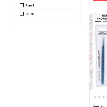
Runail
Upnail
★★★
İpek Kirp