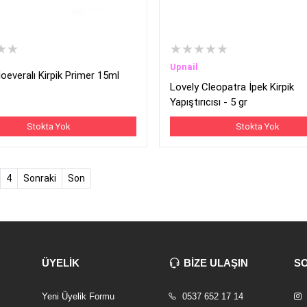
★★
★★★★★
Upnail
loeveralı Kirpik Primer 15ml
Lovely Cleopatra İpek Kirpik
Yapıştırıcısı - 5 gr
Stokta Yok
Stokta Yok
4
Sonraki
Son
ÜYELİK
BİZE ULAŞIN
S
Yeni Üyelik Formu
0537 652 17 14