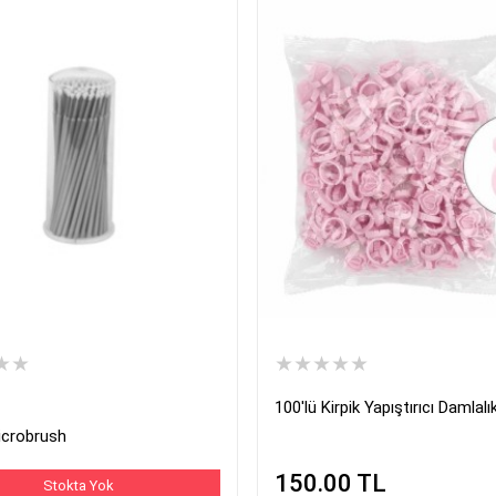
★★
★★★★★
100'lü Kirpik Yapıştırıcı Damlal
icrobrush
150.00
TL
Stokta Yok