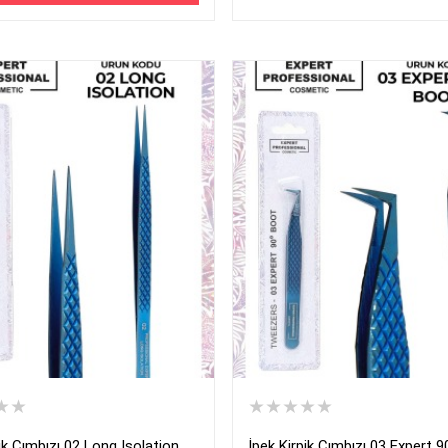
★★
★★★★★
ik Cımbızı 02 Long Isolation
İpek Kirpik Cımbızı 03 Expert 