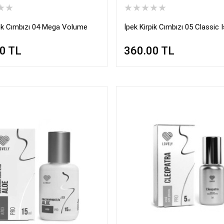
★★
★★★★★
pik Cımbızı 04 Mega Volume
İpek Kirpik Cımbızı 05 Classic 
00
TL
360.00
TL