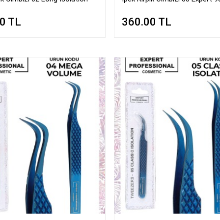
00
TL
360.00
TL