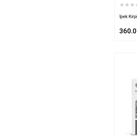
★★★
İpek Kir
360.