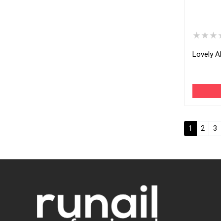
★★★
Lovely A
(current)
1
2
3