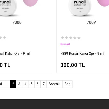
★★
★★★★★
Runail
il Kalıcı Oje - 9 ml
7889 Runail Kalıcı Oje - 9 ml
00
TL
300.00
TL
(current)
ki
1
2
3
4
5
6
7
Sonraki
Son