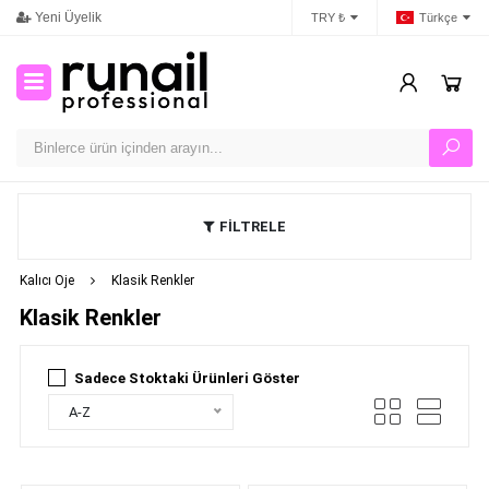
Yeni Üyelik
İletişim
Ban
TRY ₺
Türkçe
FİLTRELE
Kalıcı Oje
Klasik Renkler
Klasik Renkler
Sadece Stoktaki Ürünleri Göster
A-Z