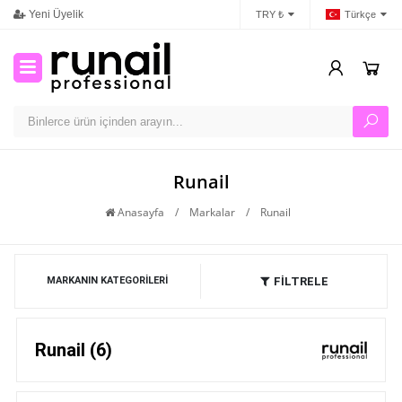
Yeni Üyelik
İletişim
Ban
TRY ₺
Türkçe
Runail
Anasayfa
/
Markalar
/
Runail
FİLTRELE
MARKANIN KATEGORILERI
Runail (6)