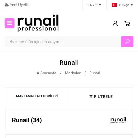
Yeni Üyelik
İletişim
Ban
TRY ₺
Türkçe
Runail
Anasayfa
/
Markalar
/
Runail
FİLTRELE
MARKANIN KATEGORILERI
Runail (34)