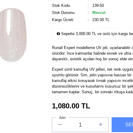
Stok Kodu
: 139-50
Stok Durumu
:
Mevcut
Kargo Ücreti
: 230.00 TL
Sepette 3,000.00 TL ve üstü için kargo b
Runail Expert modelleme UV jeli, uyarlanabilir 
üründür. İnce katmanlar halinde esnek ve ultr
dayanıklı, estetik açıdan hoş bir sonuç elde etm
Expert simli kamuflaj UV jelleri, tek renk uyg
uyumlu görünür. Sim, jelin yapısına hassas bir ş
kamuflaj etkisi koruyarak tırnak yapısını inceli
düzensizliklerini ve kusurlarını kusursuz bir şek
tamamen kaplar. Sonuç, bir sonraki rötuşa kad
1,080.00
TL
Adet
SE