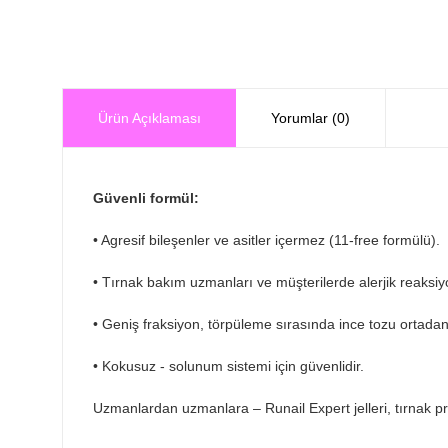
Ürün Açıklaması
Yorumlar (0)
Güvenli formül:
• Agresif bileşenler ve asitler içermez (11-free formülü).
• Tırnak bakım uzmanları ve müşterilerde alerjik reaksiyon
• Geniş fraksiyon, törpüleme sırasında ince tozu ortadan 
• Kokusuz - solunum sistemi için güvenlidir.
Uzmanlardan uzmanlara – Runail Expert jelleri, tırnak prof