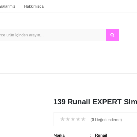
alarımız
Hakkımızda
139 Runail EXPERT Siml
★
★
★
★
★
(
0
Değerlendirme)
Marka
:
Runail