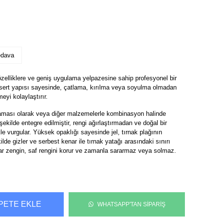
edava
özelliklere ve geniş uygulama yelpazesine sahip profesyonel bir
a sert yapısı sayesinde, çatlama, kırılma veya soyulma olmadan
eyi kolaylaştırır.
ulaması olarak veya diğer malzemelerle kombinasyon halinde
ekilde entegre edilmiştir, rengi ağırlaştırmadan ve doğal bir
kle vurgular. Yüksek opaklığı sayesinde jel, tırnak plağının
ilde gizler ve serbest kenar ile tırnak yatağı arasındaki sınırı
ar zengin, saf rengini korur ve zamanla sararmaz veya solmaz.
PETE EKLE
WHATSAPP'TAN SİPARİŞ