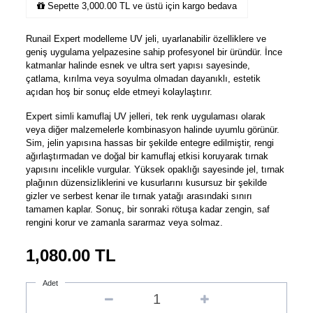
Sepette 3,000.00 TL ve üstü için kargo bedava
Runail Expert modelleme UV jeli, uyarlanabilir özelliklere ve
geniş uygulama yelpazesine sahip profesyonel bir üründür. İnce
katmanlar halinde esnek ve ultra sert yapısı sayesinde,
çatlama, kırılma veya soyulma olmadan dayanıklı, estetik
açıdan hoş bir sonuç elde etmeyi kolaylaştırır.
Expert simli kamuflaj UV jelleri, tek renk uygulaması olarak
veya diğer malzemelerle kombinasyon halinde uyumlu görünür.
Sim, jelin yapısına hassas bir şekilde entegre edilmiştir, rengi
ağırlaştırmadan ve doğal bir kamuflaj etkisi koruyarak tırnak
yapısını incelikle vurgular. Yüksek opaklığı sayesinde jel, tırnak
plağının düzensizliklerini ve kusurlarını kusursuz bir şekilde
gizler ve serbest kenar ile tırnak yatağı arasındaki sınırı
tamamen kaplar. Sonuç, bir sonraki rötuşa kadar zengin, saf
rengini korur ve zamanla sararmaz veya solmaz.
1,080.00
TL
Adet