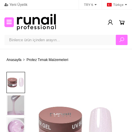
Yeni Üyelik
İletişim
Ban
TRY ₺
Türkçe
Anasayfa
Protez Tırnak Malzemeleri