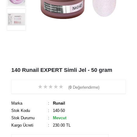
140 Runail EXPERT Simli Jel - 50 gram
★
★
★
★
★
(
0
Değerlendirme)
Marka
:
Runail
Stok Kodu
: 140-50
Stok Durumu
:
Mevcut
Kargo Ücreti
: 230.00 TL