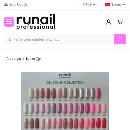
Yeni Üyelik
İletişim
Ban
TRY ₺
Türkçe
Anasayfa
Kalıcı Oje