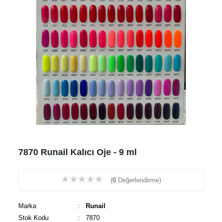
7870 Runail Kalıcı Oje - 9 ml
★
★
★
★
★
(
0
Değerlendirme)
Marka
:
Runail
Stok Kodu
: 7870