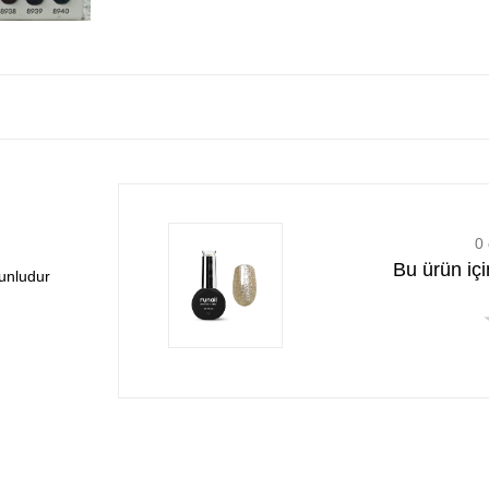
0
Bu ürün iç
runludur