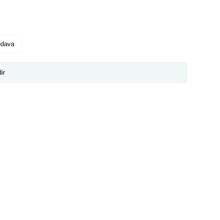
edava
ir