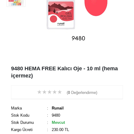
9480 HEMA FREE Kalıcı Oje - 10 ml (hema
içermez)
★
★
★
★
★
(
0
Değerlendirme)
Marka
:
Runail
Stok Kodu
: 9480
Stok Durumu
:
Mevcut
Kargo Ücreti
: 230.00 TL