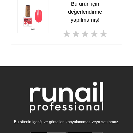
Bu ürün için
değerlendirme
yapılmamış!
★
★
★
★
★
Bu sitenin içeriği ve görselleri kopyalanamaz veya satılamaz.